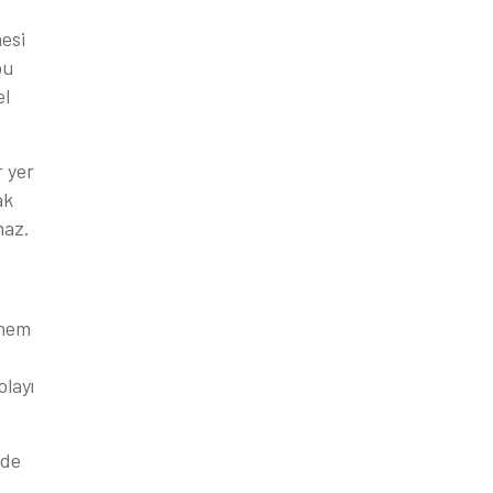
esi
bu
el
r yer
ak
maz.
önem
olayı
lde