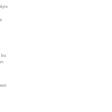
 Aynı
a
e bu
ın
mesi