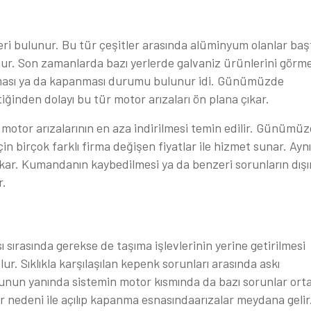
leri bulunur. Bu tür çeşitler arasında alüminyum olanlar baş
ur. Son zamanlarda bazı yerlerde galvaniz ürünlerini görm
lması ya da kapanması durumu bulunur idi. Günümüzde
iğinden dolayı bu tür motor arızaları ön plana çıkar.
e motor arızalarının en aza indirilmesi temin edilir. Günümü
n birçok farklı firma değişen fiyatlar ile hizmet sunar. Aynı
ar. Kumandanın kaybedilmesi ya da benzeri sorunların dış
r.
ı sırasında gerekse de taşıma işlevlerinin yerine getirilmesi
r. Sıklıkla karşılaşılan kepenk sorunları arasında askı
 Bunun yanında sistemin motor kısmında da bazı sorunlar ort
r nedeni ile açılıp kapanma esnasındaarızalar meydana gelir