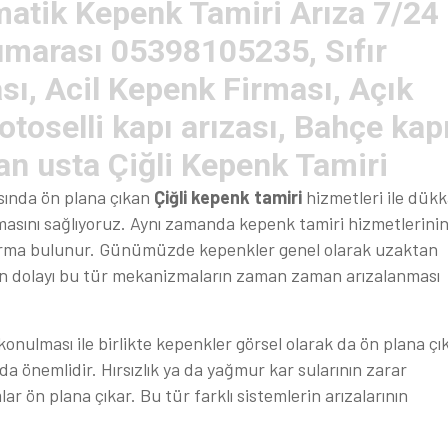
matik Kepenk Tamiri Arıza 7/24
numarası 05398105235, Sıfır
, Acil Kepenk Firması, Açık
toselli kapı arızası, Bahçe kap
an usta Çiğli Kepenk Tamiri
asında ön plana çıkan
Çiğli kepenk tamiri
hizmetleri ile dük
olmasını sağlıyoruz. Aynı zamanda kepenk tamiri hizmetlerini
firma bulunur. Günümüzde kepenkler genel olarak uzaktan
n dolayı bu tür mekanizmaların zaman zaman arızalanması
onulması ile birlikte kepenkler görsel olarak da ön plana çık
a önemlidir. Hırsızlık ya da yağmur kar sularının zarar
r ön plana çıkar. Bu tür farklı sistemlerin arızalarının