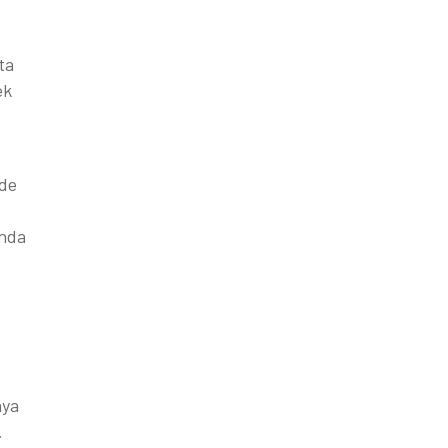
ta
ek
zde
ında
aya
.