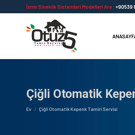
İzmir Sineklik Sistemleri Modelleri Ara :
+90539 8
ANASAYF
Çiğli Otomatik Kepen
Ev
Çiğli Otomatik Kepenk Tamiri Servisi