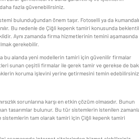
daha fazla güvenebilirsiniz.
sistemi bulunduğundan önem taşır. Fotoselli ya da kumandalı
nılır. Bu nedenle de Çiğli kepenk tamiri konusunda beklentil
eklidir. Aynı zamanda firma hizmetlerinin temini aşamasında
lmak gerekebilir.
da bu alanda yeni modellerin tamiri için güvenilir firmalar
eri sunan çeşitli firmalar ile gerek tamir ve gerekse de ba
klerin koruma işlevini yerine getirmesini temin edebilirsiniz
ırsızlık sorunlarına karşı en etkin çözüm olmasıdır. Bunun
kan tasarımlar bulunur. Bu tür sistemlerin istenilen zamanl
e sistemlerin tam olarak tamiri için Çiğli kepenk tamiri
ni aşamasında internet sitelerinden hizmet alabilirsiniz.