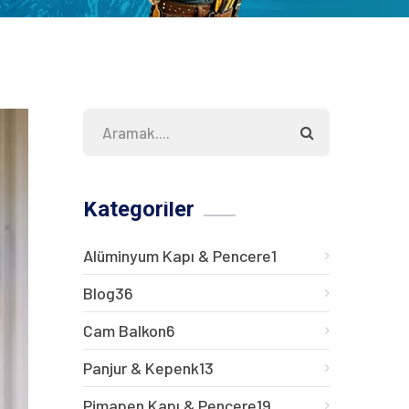
Kategoriler
Alüminyum Kapı & Pencere
1
Blog
36
Cam Balkon
6
Panjur & Kepenk
13
Pimapen Kapı & Pencere
19