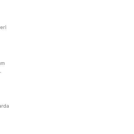
eri
kım
.
arda