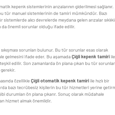
matik kepenk sistemlerinin arızalarının giderilmesi sağlanır.
bu tür manuel sistemlerinin de tamiri mümkündür. Bazı
 sistemlerde alıcı devrelerde meydana gelen arızalar sıklıkl
 da önemli sorunlar olduğu ifade edilir.
k sıkışması sorunları bulunur. Bu tür sorunlar esas olarak
ale gelmesini ifade eder. Bu aşamada
Çiğli kepenk tamiri
il
i teşkil edilir. Son zamanlarda ön plana çıkan bu tür sorunlar
gerekir.
asında özellikle
Çiğli otomatik kepenk tamiri
ile hızlı bir
a bazı tecrübesiz kişilerin bu tür hizmetleri yerine getir
ibi durumları ön plana çıkarır. Sonuç olarak müdahale
an hizmet almak önemlidir.