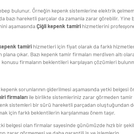
 sebep bulunur. Örneğin kepenk sistemlerine elektrik gelmem
 bazı hareketli parçalar da zamanla zarar görebilir. Yine 
emini aşamasında
Çiğli kepenk tamiri
hizmetlerini profesyon
 kepenk tamiri
hizmetleri için fiyat olarak da farklı hizmetle
ön plana çıkar. Bazı kepenk tamir firmaları merdiven altı olar
z konusu firmaların beklentileri karşılayan çözümleri bulun
n kepenk sorunlarının giderilmesi aşamasında yetki belgesi 
iri firmaları
ile birlikte sistemleriniz zarar görmeden tamir
penk sistemleri bir sürü hareketli parçadan oluştuğundan d
k için farklı beklentilerin karşılanması önem taşır.
ki belgesi olan firmalar sayesinde günümüzde hızlı bir şeki
rın zarar görmemesi ve daha garantili iş ve işlemlerin