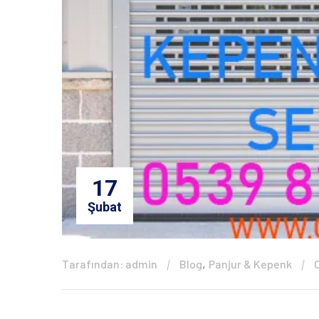
17
Şubat
,
Tarafından: admin
Blog
Panjur & Kepenk