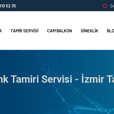
10 52 35
Ça
A
TAMIR SERVISI
CAM BALKON
SINEKLIK
BL
k Tamiri Servisi - İzmir T