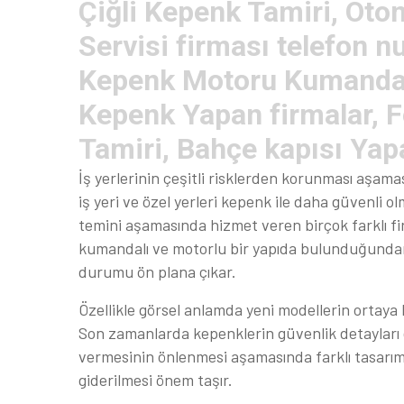
Çiğli Kepenk Tamiri, Oto
Servisi firması telefon 
Kepenk Motoru Kumandası
Kepenk Yapan firmalar, Fo
Tamiri, Bahçe kapısı Yap
İş yerlerinin çeşitli risklerden korunması aşam
iş yeri ve özel yerleri kepenk ile daha güvenli 
temini aşamasında hizmet veren birçok farklı 
kumandalı ve motorlu bir yapıda bulunduğunda
durumu ön plana çıkar.
Özellikle görsel anlamda yeni modellerin ortaya k
Son zamanlarda kepenklerin güvenlik detayları d
vermesinin önlenmesi aşamasında farklı tasarımla
giderilmesi önem taşır.