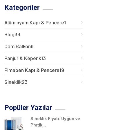
Kategoriler
Alüminyum Kapı & Pencere
1
Blog
36
Cam Balkon
6
Panjur & Kepenk
13
Pimapen Kapı & Pencere
19
Sineklik
23
Popüler Yazılar
Sineklik Fiyatı: Uygun ve
Pratik...