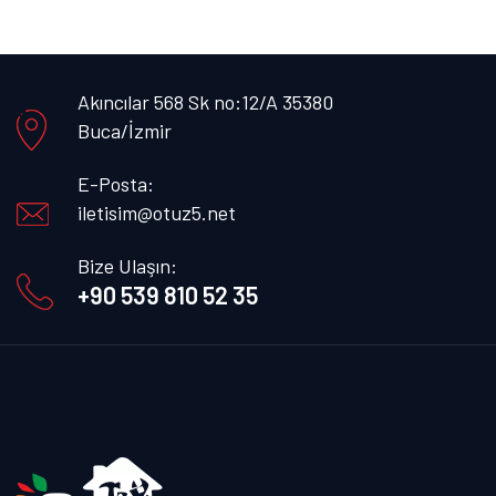
Akıncılar 568 Sk no:12/A 35380
Buca/İzmir
E-Posta:
iletisim@otuz5.net
Bize Ulaşın:
+90 539 810 52 35