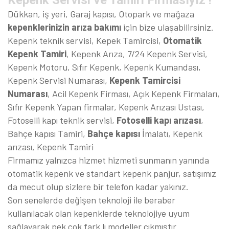
Kepenk Servisi ve Tamiri Firmasıyız !
Dükkan, iş yeri, Garaj kapısı, Otopark ve mağaza
kepenklerinizin arıza bakımı
için bize ulaşabilirsiniz.
Kepenk teknik servisi, Kepek Tamircisi,
Otomatik
Kepenk Tamiri
, Kepenk Arıza, 7/24 Kepenk Servisi,
Kepenk Motoru, Sıfır Kepenk, Kepenk Kumandası,
Kepenk Servisi Numarası,
Kepenk Tamircisi
Numarası
, Acil Kepenk Firması, Açık Kepenk Firmaları,
Sıfır Kepenk Yapan firmalar, Kepenk Arızası Ustası,
Fotoselli kapı teknik servisi,
Fotoselli kapı arızası
,
Bahçe kapısı Tamiri,
Bahçe kapısı
İmalatı, Kepenk
arızası, Kepenk Tamiri
Firmamız yalnızca hizmet hizmeti sunmanın yanında
otomatik kepenk ve standart kepenk panjur, satışımız
da mecut olup sizlere bir telefon kadar yakınız.
Son senelerde değişen teknoloji ile beraber
kullanılacak olan kepenklerde teknolojiye uyum
sağlayarak pek çok fark lı modeller çıkmıştır.