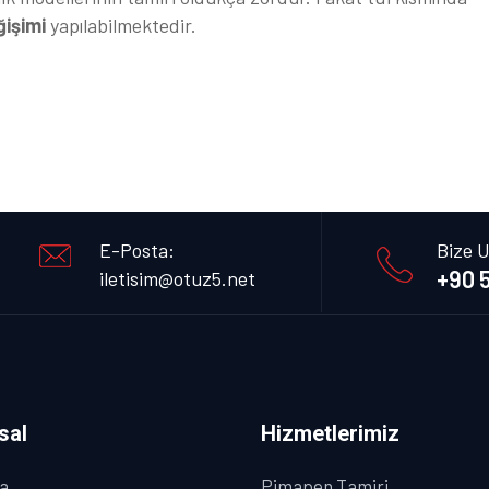
ğişimi
yapılabilmektedir.
E-Posta:
Bize U
+90 5
iletisim@otuz5.net
sal
Hizmetlerimiz
a
Pimapen Tamiri