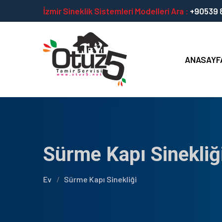
İzmir Sineklik Sistemleri Modelleri Ara :
+90539 8
ANASAYF
Sürme Kapı Sinekliği
Ev
Sürme Kapı Sinekliği