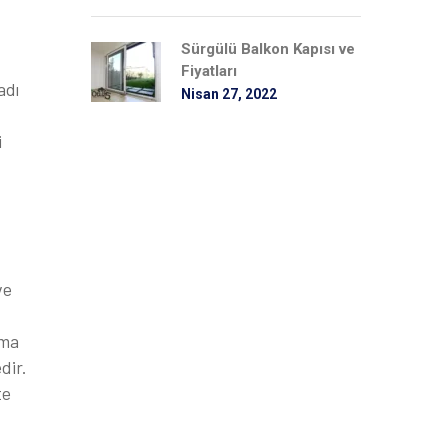
Sürgülü Balkon Kapısı ve
Fiyatları
adı
Nisan 27, 2022
i
ve
yma
dir.
te