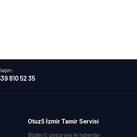
laşın:
39 810 52 35
Otuz5 İzmir Tamir Servisi
Bizden E-posta yolu ile haberdar