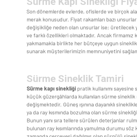
Sürme Kapı Sinekliği Fiya
Son dönemlerde evlerde, ofislerde ve birçok alan
merak konusudur. Fiyat rakamları bazı unsurlar
değişikliğe neden olan unsurlar ise; üretilecek 
ve farklı özellikleri olmaktadır. Ancak firmamı
yakmamakla birlikte her bütçeye uygun sineklik 
sunarak müşterilerimizin memnuniyetini sağla
Sürme Sineklik Tamiri
Sürme kapı sinekliği
pratik kullanımı sayesine s
küçük güzergâhlarda kullanılan sürme sineklik mo
değişmektedir. Güneş ışınına dayanıklı sineklik
ya da ray kısmında bozulma olan sürme sinekliğ
Bunun yanı sıra tellere sürülen deterjanlar rul
bulunan ray kısımlarında yamulma durumu söz 
zamanda çerçevesi dağılmış olan sürgülü sinekli