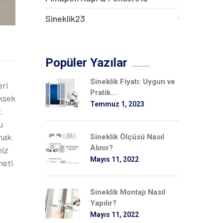
Sineklik
23
Popüler Yazılar
Sineklik Fiyatı: Uygun ve
eri
Pratik...
üksek
Temmuz 1, 2023
.
u
mak
Sineklik Ölçüsü Nasıl
Alınır?
miz
Mayıs 11, 2022
eti
Sineklik Montajı Nasıl
Yapılır?
Mayıs 11, 2022