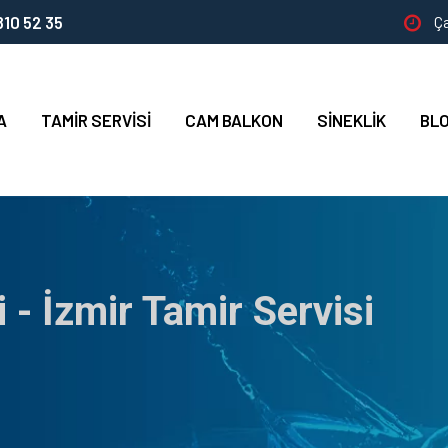
10 52 35
Ça
A
TAMIR SERVISI
CAM BALKON
SINEKLIK
BL
 - İzmir Tamir Servisi