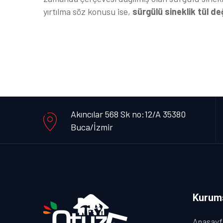
yırtılma söz konusu ise,
sürgülü sineklik tül de
Akıncılar 568 Sk no:12/A 35380
Buca/İzmir
Kurum
Anasayf