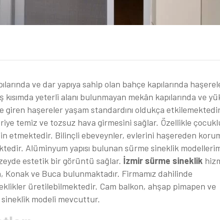
larında ve dar yapıya sahip olan bahçe kapılarında haşerel
ış kısımda yeterli alanı bulunmayan mekân kapılarında ve y
sine giren haşereler yaşam standardını oldukça etkilemektedir
eriye temiz ve tozsuz hava girmesini sağlar. Özellikle çocukl
in etmektedir. Bilinçli ebeveynler, evlerini haşereden koru
edir. Alüminyum yapısı bulunan sürme sineklik modelleri
eyde estetik bir görüntü sağlar.
İzmir sürme sineklik
hizm
a, Konak ve Buca bulunmaktadır. Firmamız dahilinde
ineklikler üretilebilmektedir. Cam balkon, ahşap pimapen ve
sineklik modeli mevcuttur.