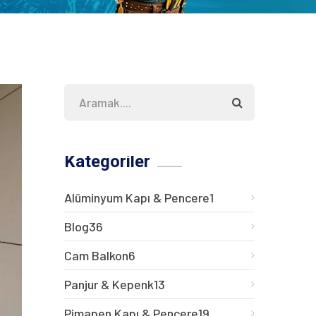
Kategoriler
Alüminyum Kapı & Pencere
1
Blog
36
Cam Balkon
6
Panjur & Kepenk
13
Pimapen Kapı & Pencere
19