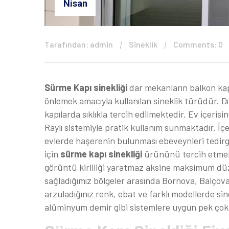
Nisan
Tarafından: admin
Sineklik
Comments: 0
Sürme Kapı sinekliği
dar mekanların balkon kapı
önlemek amacıyla kullanılan sineklik türüdür. D
kapılarda sıklıkla tercih edilmektedir. Ev içeri
Raylı sistemiyle pratik kullanım sunmaktadır. İç
evlerde haşerenin bulunması ebeveynleri tedirg
için
sürme kapı sinekliği
ürününü tercih etmekt
görüntü kirliliği yaratmaz aksine maksimum düz
sağladığımız bölgeler arasında Bornova, Balçov
arzuladığınız renk, ebat ve farklı modellerde s
alüminyum demir gibi sistemlere uygun pek çok 