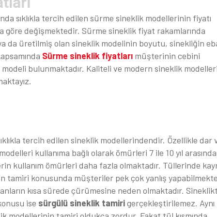
tları
da sıklıkla tercih edilen sürme sineklik modellerinin fiyatı
a göre değişmektedir. Sürme sineklik fiyat rakamlarında
ya da üretilmiş olan sineklik modelinin boyutu, sinekliğin eb
z kapsamında
Sürme sineklik fiyatları
müşterinin cebini
modeli bulunmaktadır. Kaliteli ve modern sineklik modeller
maktayız.
ıklıkla tercih edilen sineklik modellerindendir. Özellikle dar 
delleri kullanıma bağlı olarak ömürleri 7 ile 10 yıl arasında
lerin kullanım ömürleri daha fazla olmaktadır. Tüllerinde ka
in tamiri konusunda müşteriler pek çok yanlış yapabilmekte
manların kısa sürede çürümesine neden olmaktadır. Sineklik
konusu ise
sürgülü sineklik tamiri
gerçekleştirilemez. Aynı
k modellerinin tamiri oldukça zordur. Fakat tül kısmında