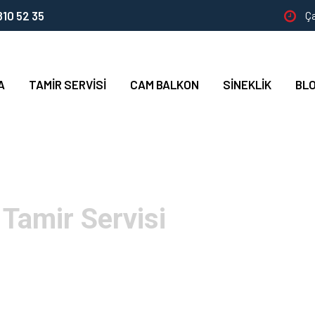
10 52 35
Ça
A
TAMIR SERVISI
CAM BALKON
SINEKLIK
BL
 Tamir Servisi