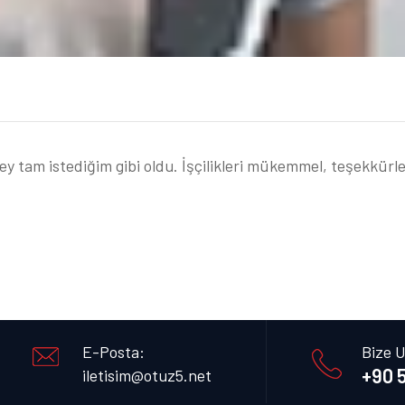
şey tam istediğim gibi oldu. İşçilikleri mükemmel, teşekkürle
E-Posta:
Bize U
+90 5
iletisim@otuz5.net