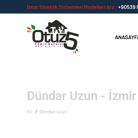
İzmir Sineklik Sistemleri Modelleri Ara :
+90539 8
ANASAYF
Dündar Uzun - İzmir
Ev
Dündar Uzun