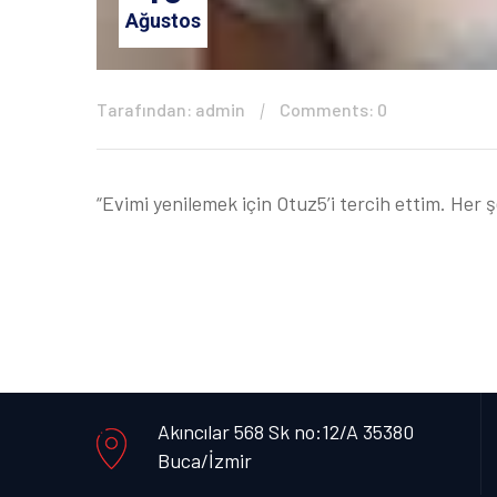
Ağustos
Tarafından: admin
Comments: 0
“Evimi yenilemek için Otuz5’i tercih ettim. Her 
Akıncılar 568 Sk no:12/A 35380
Buca/İzmir