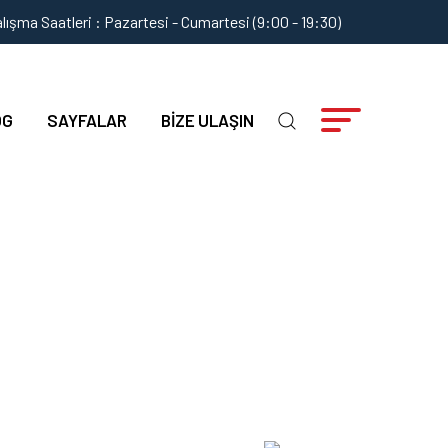
lışma Saatleri : Pazartesi - Cumartesi (9:00 - 19:30)
OG
SAYFALAR
BIZE ULAŞIN